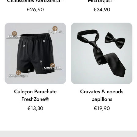
Chaussettes AeroSensa™
MicroAjust™
Prix
€26,90
Prix
€34,90
habituel
habituel
Caleçon Parachute
Cravates & noeuds
FreshZone®
papillons
Prix
€13,30
Prix
€19,90
habituel
habituel